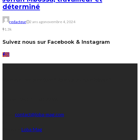
déterminé
redacteur
2 ans ago
novembre 4, 2024
1.3k
Suivez nous sur Facebook & Instagram
Contact
Vous avez des questions ? Vous voulez nous joindre ?
Phone:
+242 05 588 22 96
Email:
contact@loba-mag.com
Website:
Loba Mag