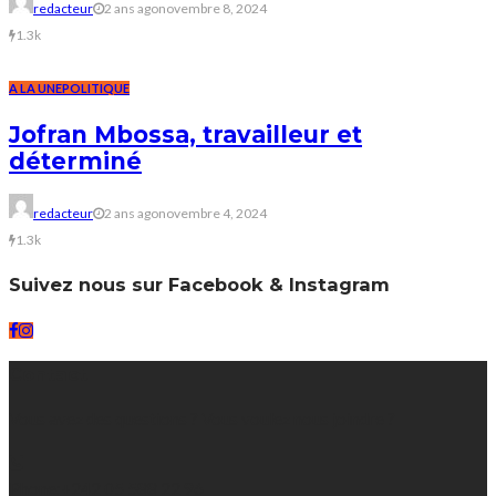
redacteur
2 ans ago
novembre 8, 2024
1.3k
A LA UNE
POLITIQUE
Jofran Mbossa, travailleur et
déterminé
redacteur
2 ans ago
novembre 4, 2024
1.3k
Suivez nous sur Facebook & Instagram
Contact
Vous avez des questions ? Vous voulez nous joindre ?
Phone:
+242 05 588 22 96