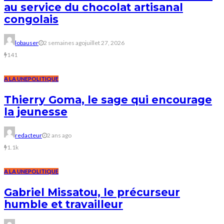
au service du chocolat artisanal
congolais
lobauser
2 semaines ago
juillet 27, 2026
141
A LA UNE
POLITIQUE
Thierry Goma, le sage qui encourage
la jeunesse
redacteur
2 ans ago
1.1k
A LA UNE
POLITIQUE
Gabriel Missatou, le précurseur
humble et travailleur